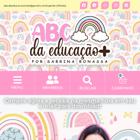
abcdaeducacaomais@gmail.com
Suporte (Whats)
0
MENU
MEMBROS
BUSCAR
CARRINHO
Minha conta
Compre agora e receba na mesma hora em seu
e-mail para download!