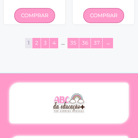
COMPRAR
COMPRAR
1
2
3
4
…
35
36
37
→