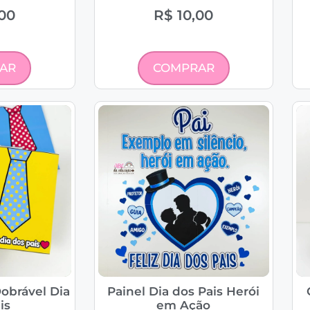
00
R$
10,00
AR
COMPRAR
obrável Dia
Painel Dia dos Pais Herói
is
em Ação