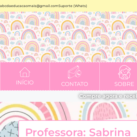
abcdaeducacaomais@gmail.com
Suporte (Whats)
INÍCIO
CONTATO
SOBRE
Compre agora e rece
Professora: Sabrina