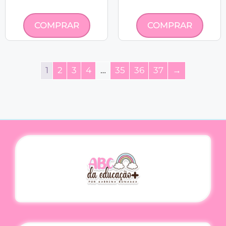
COMPRAR
COMPRAR
1
2
3
4
…
35
36
37
→