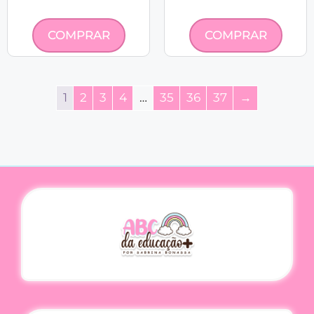
COMPRAR
COMPRAR
1
2
3
4
…
35
36
37
→