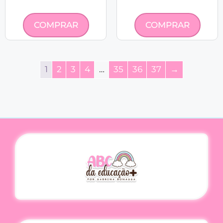
COMPRAR
COMPRAR
1
2
3
4
…
35
36
37
→